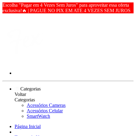
Escolha "Pagar em 4 Vezes Sem Juros" para aproveitar essa oferta
exclusiva!🔥 | PAGUE NO PIX EM ATE 4 VEZES SEM JUROS
Categorias
Voltar
Categorias
Acessórios Cameras
Acessórios Celular
SmartWatch
Página Inicial