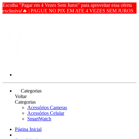
Escolha "Pagar em 4 Vezes Sem Juros" para aproveitar essa oferta
exclusiva!🔥 | PAGUE NO PIX EM ATE 4 VEZES SEM JUROS
Categorias
Voltar
Categorias
Acessórios Cameras
Acessórios Celular
SmartWatch
Página Inicial